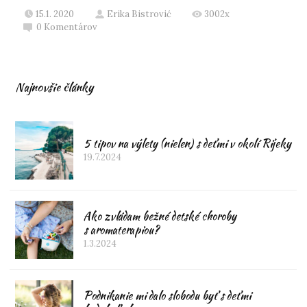
15.1. 2020
Erika Bistrović
3002x
0
Komentárov
Najnovšie články
5 tipov na výlety (nielen) s deťmi v okolí Rijeky
19.7.2024
Ako zvládam bežné detské choroby
s aromaterapiou?
1.3.2024
Podnikanie mi dalo slobodu byť s deťmi