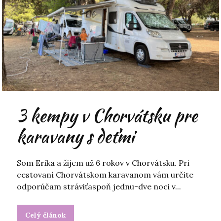
3 kempy v Chorvátsku pre
karavany s deťmi
Som Erika a žijem už 6 rokov v Chorvátsku. Pri
cestovaní Chorvátskom karavanom vám určite
odporúčam stráviťaspoň jednu-dve noci v...
Celý článok