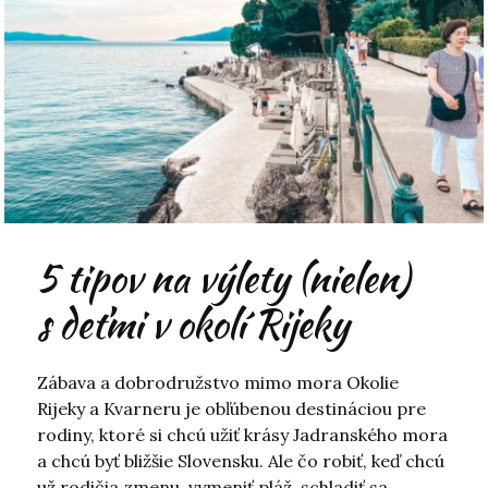
5 tipov na výlety (nielen)
s deťmi v okolí Rijeky
Zábava a dobrodružstvo mimo mora Okolie
Rijeky a Kvarneru je obľúbenou destináciou pre
rodiny, ktoré si chcú užiť krásy Jadranského mora
a chcú byť bližšie Slovensku. Ale čo robiť, keď chcú
už rodičia zmenu, vymeniť pláž, schladiť sa