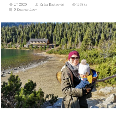
7.7. 2020
Erika Bistrović
15688x
0
Komentárov