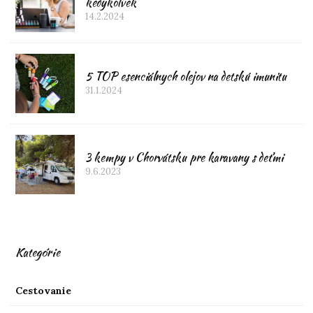
kedykoľvek
14.2.2024
5 TOP esenciálnych olejov na detskú imunitu
31.1.2024
3 kempy v Chorvátsku pre karavany s deťmi
9.6.2023
Kategórie
Cestovanie