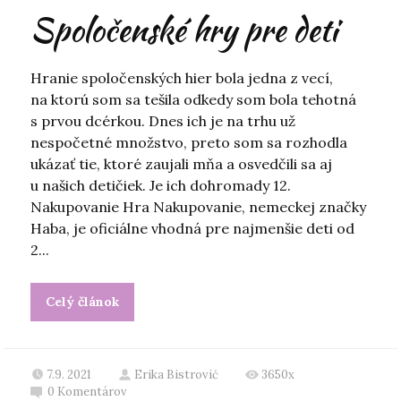
Spoločenské hry pre deti
Hranie spoločenských hier bola jedna z vecí,
na ktorú som sa tešila odkedy som bola tehotná
s prvou dcérkou. Dnes ich je na trhu už
nespočetné množstvo, preto som sa rozhodla
ukázať tie, ktoré zaujali mňa a osvedčili sa aj
u našich detičiek. Je ich dohromady 12.
Nakupovanie Hra Nakupovanie, nemeckej značky
Haba, je oficiálne vhodná pre najmenšie deti od
2...
Celý článok
7.9. 2021
Erika Bistrović
3650x
0
Komentárov