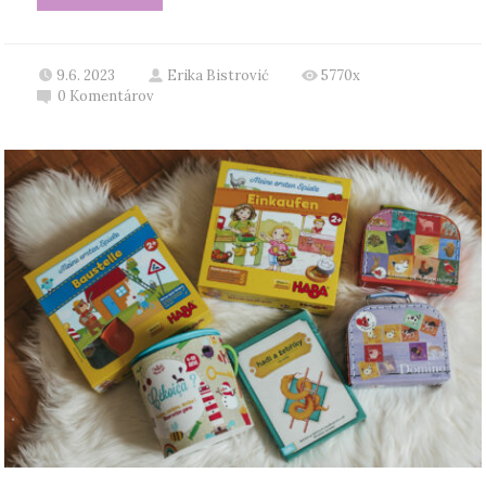
9.6. 2023
Erika Bistrović
5770x
0
Komentárov