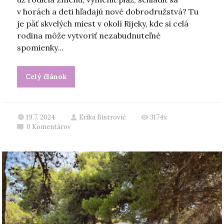
v horách a deti hľadajú nové dobrodružstvá? Tu
je päť skvelých miest v okolí Rijeky, kde si celá
rodina môže vytvoriť nezabudnuteľné
spomienky...
Celý článok
19.7. 2024
Erika Bistrović
3174x
0
Komentárov