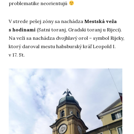
problematike neorientujú
V strede pešej zóny sa nachádza
Mestská veža
s hodinami
(Satni toranj, Gradski toranj u Rijeci).
Na veži sa nachádza dvojhlavý orol – symbol Rijeky,
ktorý daroval mestu habsburský kráľ Leopold I.
v 17. St.