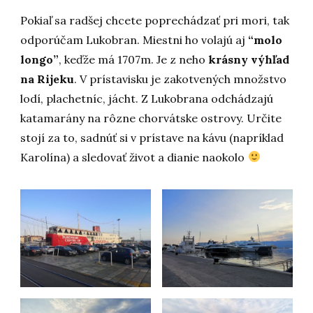
Pokiaľ sa radšej chcete poprechádzať pri mori, tak
odporúčam Lukobran. Miestni ho volajú aj
“molo
longo”
, keďže má 1707m. Je z neho
krásny výhľad
na Rijeku
. V prístavisku je zakotvených množstvo
lodí, plachetníc, jácht. Z Lukobrana odchádzajú
katamarány na rôzne chorvátske ostrovy. Určite
stojí za to, sadnúť si v prístave na kávu (napríklad
Karolína) a sledovať život a dianie naokolo