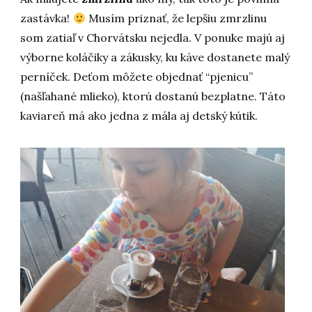
zastávka!
Musím priznať, že lepšiu zmrzlinu
som zatiaľ v Chorvátsku nejedla. V ponuke majú aj
výborne koláčiky a zákusky, ku káve dostanete malý
perníček. Deťom môžete objednať “pjenicu”
(našľahané mlieko), ktorú dostanú bezplatne. Táto
kaviareň má ako jedna z mála aj detský kútik.