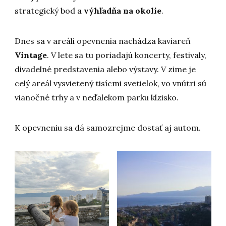
strategický bod a
výhľadňa na okolie
.
Dnes sa v areáli opevnenia nachádza kaviareň
Vintage
. V lete sa tu poriadajú koncerty, festivaly,
divadelné predstavenia alebo výstavy. V zime je
celý areál vysvietený tisícmi svetielok, vo vnútri sú
vianočné trhy a v neďalekom parku klzisko.
K opevneniu sa dá samozrejme dostať aj autom.