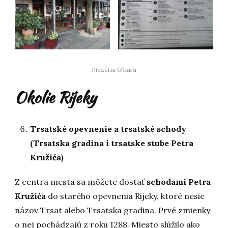
Pizzéria O’hara
Okolie Rijeky
Trsatské opevnenie a trsatské schody
(Trsatska gradina i trsatske stube Petra
Kružića)
Z centra mesta sa môžete dostať
schodami Petra
Kružića
do starého opevnenia Rijeky, ktoré nesie
názov Trsat alebo Trsatska gradina. Prvé zmienky
o nej pochádzajú z roku 1288. Miesto slúžilo ako