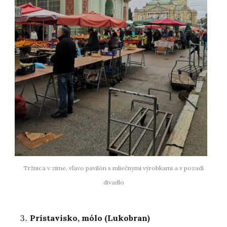
Tržnica v zime, vľavo pavilón s mliečnymi výrobkami a v pozadí
divadlo
Prístavisko, mólo (Lukobran)