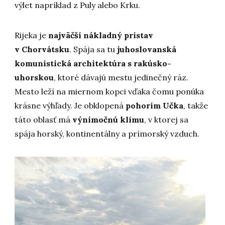
výlet napríklad z Puly alebo Krku.
Rijeka je
najväčší nákladný prístav
v Chorvátsku
. Spája sa tu
juhoslovanská
komunistická architektúra s rakúsko-
uhorskou
, ktoré dávajú mestu jedinečný ráz.
Mesto leží na miernom kopci vďaka čomu ponúka
krásne výhľady. Je obklopená
pohorím Učka
, takže
táto oblasť má
výnimočnú klímu
, v ktorej sa
spája horský, kontinentálny a prímorský vzduch.