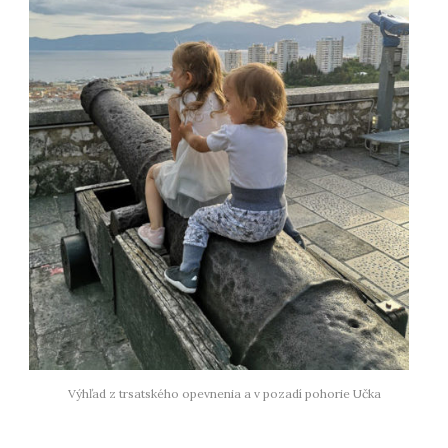
Výhľad z trsatského opevnenia a v pozadí pohorie Učka