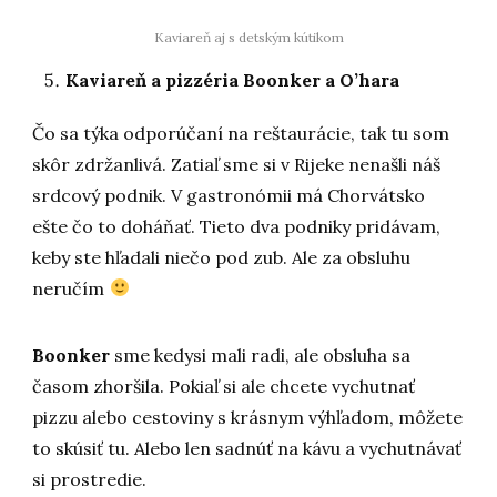
Kaviareň aj s detským kútikom
Kaviareň a pizzéria Boonker a O’hara
Čo sa týka odporúčaní na reštaurácie, tak tu som
skôr zdržanlivá. Zatiaľ sme si v Rijeke nenašli náš
srdcový podnik. V gastronómii má Chorvátsko
ešte čo to doháňať. Tieto dva podniky pridávam,
keby ste hľadali niečo pod zub. Ale za obsluhu
neručím
Boonker
sme kedysi mali radi, ale obsluha sa
časom zhoršila. Pokiaľ si ale chcete vychutnať
pizzu alebo cestoviny s krásnym výhľadom, môžete
to skúsiť tu. Alebo len sadnúť na kávu a vychutnávať
si prostredie.