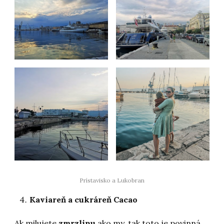
Prístavisko a Lukobran
Kaviareň a cukráreň Cacao
Ak milujete
zmrzlinu
ako my, tak toto je povinná