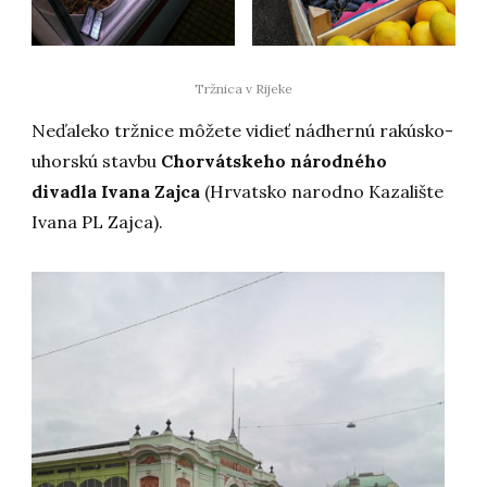
Tržnica v Rijeke
Neďaleko tržnice môžete vidieť nádhernú rakúsko-
uhorskú stavbu
Chorvátskeho národného
divadla Ivana Zajca
(Hrvatsko narodno Kazalište
Ivana PL Zajca).