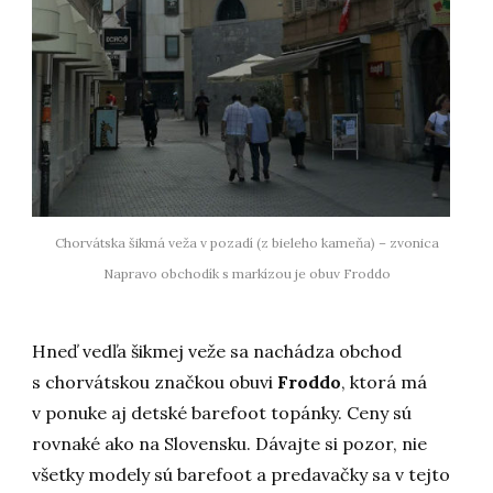
Chorvátska šikmá veža v pozadí (z bieleho kameňa) – zvonica
Napravo obchodík s markízou je obuv Froddo
Hneď vedľa šikmej veže sa nachádza obchod
s chorvátskou značkou obuvi
Froddo
, ktorá má
v ponuke aj detské barefoot topánky. Ceny sú
rovnaké ako na Slovensku. Dávajte si pozor, nie
všetky modely sú barefoot a predavačky sa v tejto