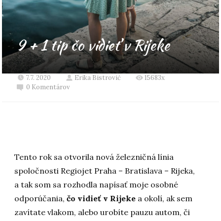
9 + 1 tip čo vidieť v Rijeke
7.7. 2020
Erika Bistrović
15683x
0 Komentárov
Tento rok sa otvorila nová železničná línia
spoločnosti Regiojet Praha – Bratislava – Rijeka,
a tak som sa rozhodla napísať moje osobné
odporúčania,
čo vidieť v Rijeke
a okolí, ak sem
zavítate vlakom, alebo urobíte pauzu autom, či