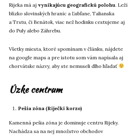
Rijeka má aj
vynikajúcu geografickú polohu
. Leží
blízko slovinských hraníc a Ľubľane, Talianska
a Trstu, či Benátok, viac než hodinku cestujeme aj
do Puly alebo Záhrebu.
Všetky miesta, ktoré spomínam v článku, nájdete
na google maps a pre istotu som vám napísala aj
chorvátske názvy, aby ste nemuseli dlho hľadať
Úzke centrum
Pešia zóna (Riječki korzo)
Kamenná pešia zóna je dominuje centru Rijeky.
Nachádza sa na nej množstvo obchodov