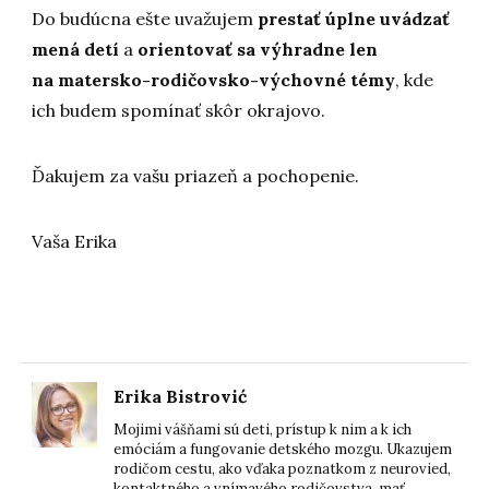
Do budúcna ešte uvažujem
prestať úplne uvádzať
mená detí
a
orientovať sa výhradne len
na matersko-rodičovsko-výchovné témy
, kde
ich budem spomínať skôr okrajovo.
Ďakujem za vašu priazeň a pochopenie.
Vaša Erika
Erika Bistrović
Mojimi vášňami sú deti, prístup k nim a k ich
emóciám a fungovanie detského mozgu. Ukazujem
rodičom cestu, ako vďaka poznatkom z neurovied,
kontaktného a vnímavého rodičovstva, mať