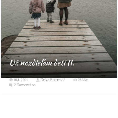
Už nezdieľam deti II.
10.1. 2021
Erika Bistrović
2866x
2 Komentáre