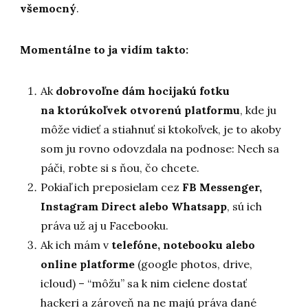
všemocný
.
Momentálne to ja vidím takto:
Ak
dobrovoľne dám hocijakú fotku
na ktorúkoľvek otvorenú platformu
, kde ju
môže vidieť a stiahnuť si ktokoľvek, je to akoby
som ju rovno odovzdala na podnose: Nech sa
páči, robte si s ňou, čo chcete.
Pokiaľ ich preposielam cez
FB Messenger,
Instagram Direct alebo Whatsapp
, sú ich
práva už aj u Facebooku.
Ak ich mám v
telefóne, notebooku alebo
online platforme
(google photos, drive,
icloud) – “môžu” sa k nim cielene dostať
hackeri a zároveň na ne majú práva dané