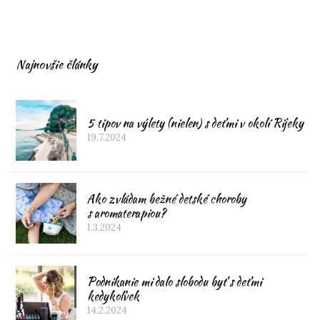
Najnovšie články
5 tipov na výlety (nielen) s deťmi v okolí Rijeky
19.7.2024
Ako zvládam bežné detské choroby
s aromaterapiou?
1.3.2024
Podnikanie mi dalo slobodu byť s deťmi
kedykoľvek
14.2.2024