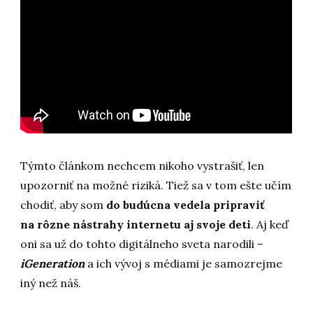
Týmto článkom nechcem nikoho vystrašiť, len
upozorniť na možné riziká. Tiež sa v tom ešte učím
chodiť, aby som
do budúcna vedela pripraviť
na rôzne nástrahy internetu aj svoje deti
. Aj keď
oni sa už do tohto digitálneho sveta narodili –
iGeneration
a ich vývoj s médiami je samozrejme
iný než náš.