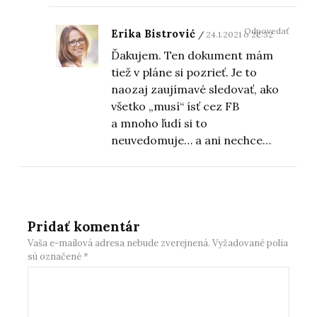
Odpovedať
Erika Bistrović
24.1.2021 o 22:32
Ďakujem. Ten dokument mám
tiež v pláne si pozrieť. Je to
naozaj zaujímavé sledovať, ako
všetko „musí“ ísť cez FB
a mnoho ľudí si to
neuvedomuje… a ani nechce…
Pridať komentár
Vaša e-mailová adresa nebude zverejnená.
Vyžadované polia
sú označené
*