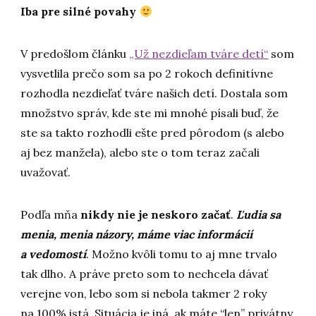
Iba pre silné povahy
V predošlom článku
„Už nezdieľam tváre detí“
som
vysvetlila prečo som sa po 2 rokoch definitívne
rozhodla nezdieľať tváre našich detí. Dostala som
množstvo správ, kde ste mi mnohé písali buď, že
ste sa takto rozhodli ešte pred pôrodom (s alebo
aj bez manžela), alebo ste o tom teraz začali
uvažovať.
Podľa mňa
nikdy nie je neskoro začať
.
Ľudia sa
menia, menia názory, máme viac informácií
a vedomostí
. Možno kvôli tomu to aj mne trvalo
tak dlho. A práve preto som to nechcela dávať
verejne von, lebo som si nebola takmer 2 roky
na 100% istá. Situácia je iná, ak máte “len” privátny