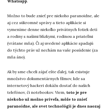
Whatsapp
.
Možno to bude znieť pre niekoho paranoidne, ale
aj cez súkromné správy a tieto aplikácie si
vymeníme denne niekoľko privátnych fotiek detí
a rodiny s našimi blízkymi, rodinou a priateľmi
(vrátane mňa). Či aj uvedené aplikácie spadajú
do týchto práv už nechám na vaše posúdenie (za
mňa áno).
Ak by sme chceli zájsť ešte ďalej, tak existuje
množstvo dokumentárnych filmov, kde sa
internetový hackeri dokážu dostať do našich
telefónov, či notebookov. Viem,
toto je pre
niekoho už možno priveľa, môže to znieť
paranoidne, ale svet technológií je dnes naozaj