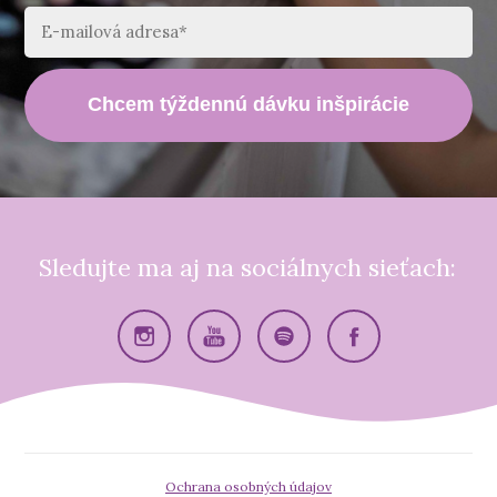
Chcem týždennú dávku inšpirácie
Sledujte ma aj na sociálnych sieťach:
Ochrana osobných údajov