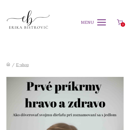
MENU
0
/
E-shop