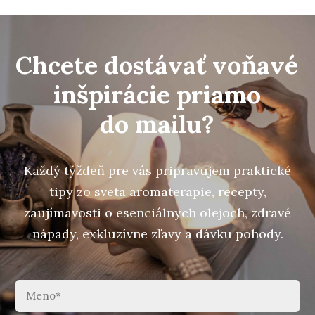
Chcete dostávať voňavé
inšpirácie priamo
do mailu?
Každý týždeň pre vás pripravujem praktické
tipy zo sveta aromaterapie, recepty,
zaujímavosti o esenciálnych olejoch, zdravé
nápady, exkluzívne zľavy a dávku pohody.