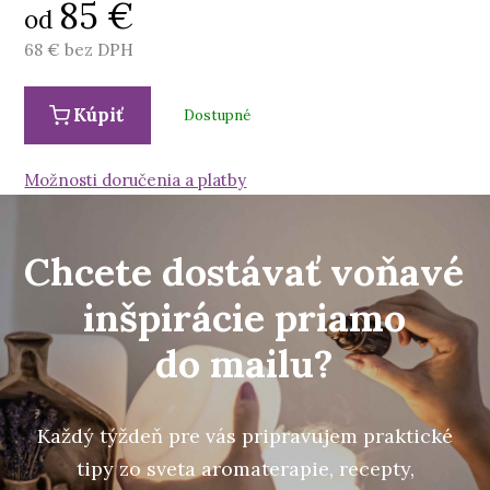
85
€
od
68
€ bez DPH
Kúpiť
Dostupné
Možnosti doručenia a platby
Chcete dostávať voňavé
inšpirácie priamo
do mailu?
Každý týždeň pre vás pripravujem praktické
tipy zo sveta aromaterapie, recepty,