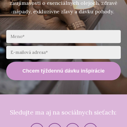
zaujímavosti o esenciálnych olejoch, zdravé
nápady, exkluzívne zľavy a dávku pohody.
Chcem týždennú dávku inšpirácie
Sledujte ma aj na sociálnych sieťach: