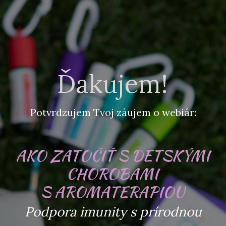
Ďakujem!
Potvrdzujem Tvoj záujem o webiár:
AKO ZATOČIŤ S DETSKÝMI
CHOROBAMI
S AROMATERAPIOU
Podpora imunity s prírodnou