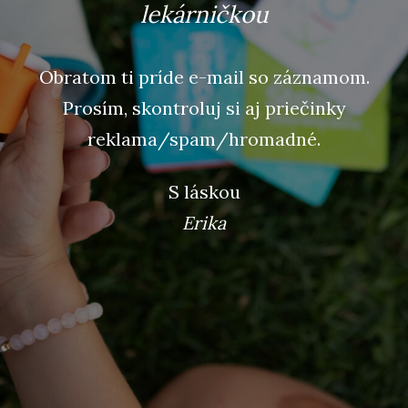
lekárničkou
Obratom ti príde e-mail so záznamom.
Prosím, skontroluj si aj priečinky
reklama/spam/hromadné.
S láskou
Erika